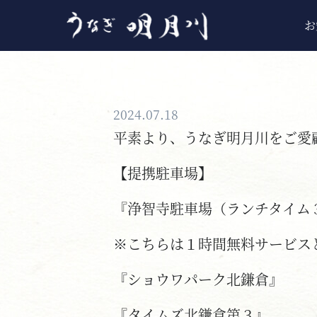
お
2024.07.18
平素より、うなぎ明月川をご愛
【提携駐車場】
『浄智寺駐車場（ランチタイム３
※こちらは１時間無料サービス
『ショウワパーク北鎌倉』
『タイムズ北鎌倉第３』